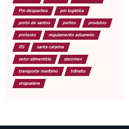
Pm despachos
pm logistíca
porto de santos
portos
produtos
protesto
regulamento aduaneiro
RS
santa catarina
setor alimentício
siscomex
transporte marítimo
trânsito
uruguaiana