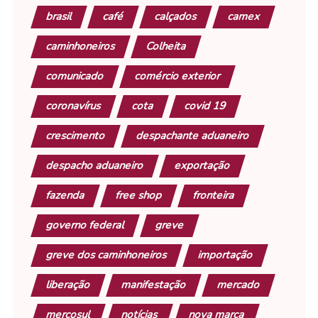
brasil
café
calçados
camex
caminhoneiros
Colheita
comunicado
comércio exterior
coronavírus
cota
covid 19
crescimento
despachante aduaneiro
despacho aduaneiro
exportação
fazenda
free shop
fronteira
governo federal
greve
greve dos caminhoneiros
importação
liberação
manifestação
mercado
mercosul
notícias
nova marca