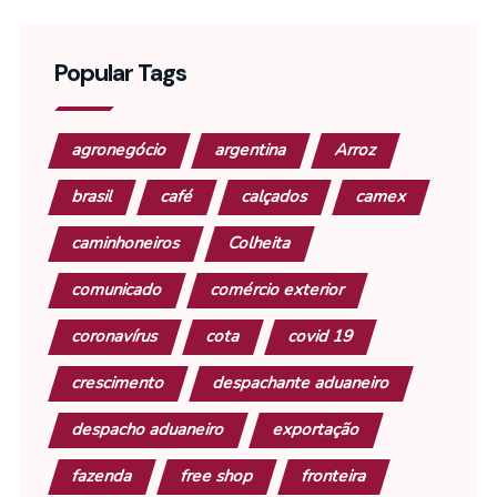
Popular Tags
agronegócio
argentina
Arroz
brasil
café
calçados
camex
caminhoneiros
Colheita
comunicado
comércio exterior
coronavírus
cota
covid 19
crescimento
despachante aduaneiro
despacho aduaneiro
exportação
fazenda
free shop
fronteira