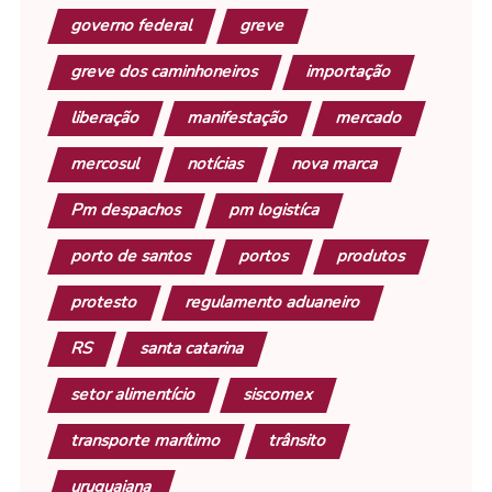
governo federal
greve
greve dos caminhoneiros
importação
liberação
manifestação
mercado
mercosul
notícias
nova marca
Pm despachos
pm logistíca
porto de santos
portos
produtos
protesto
regulamento aduaneiro
RS
santa catarina
setor alimentício
siscomex
transporte marítimo
trânsito
uruguaiana