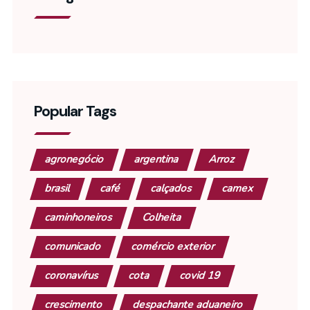
Popular Tags
agronegócio
argentina
Arroz
brasil
café
calçados
camex
caminhoneiros
Colheita
comunicado
comércio exterior
coronavírus
cota
covid 19
crescimento
despachante aduaneiro