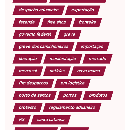
despacho aduaneiro
exportação
fazenda
free shop
fronteira
governo federal
greve
greve dos caminhoneiros
importação
liberação
manifestação
mercado
mercosul
notícias
nova marca
Pm despachos
pm logistíca
porto de santos
portos
produtos
protesto
regulamento aduaneiro
RS
santa catarina