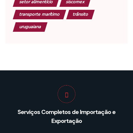
setor alimentício
siscomex
transporte marítimo
trânsito
uruguaiana
Serviços Completos de Importação e
Exportação