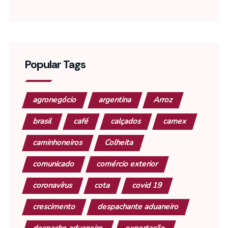
Popular Tags
agronegócio
argentina
Arroz
brasil
café
calçados
camex
caminhoneiros
Colheita
comunicado
comércio exterior
coronavírus
cota
covid 19
crescimento
despachante aduaneiro
despacho aduaneiro
exportação