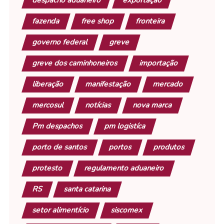
fazenda
free shop
fronteira
governo federal
greve
greve dos caminhoneiros
importação
liberação
manifestação
mercado
mercosul
notícias
nova marca
Pm despachos
pm logistíca
porto de santos
portos
produtos
protesto
regulamento aduaneiro
RS
santa catarina
setor alimentício
siscomex