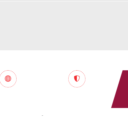
endimento
Pontualidade e
onalizado e
Compromisso
manizado
Garantidos