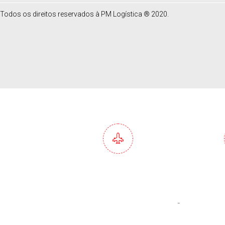
Todos os direitos reservados à PM Logística ® 2020.
Serviços Completos de
At
Importação e
Pers
Exportação
Hu