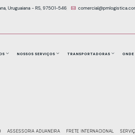
ana, Uruguaiana - RS, 97501-546
comercial@pmlogistica.co
OS
NOSSOS SERVIÇOS
TRANSPORTADORAS
ONDE
O
ASSESSORIA ADUANEIRA
FRETE INTERNACIONAL
SERVI