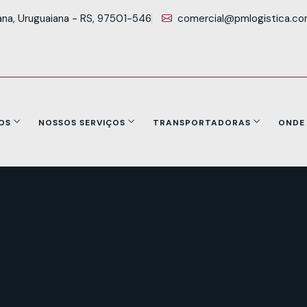
ana, Uruguaiana - RS, 97501-546
comercial@pmlogistica.co
OS
NOSSOS SERVIÇOS
TRANSPORTADORAS
ONDE