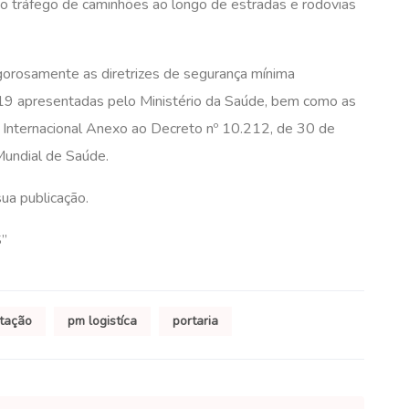
a o tráfego de caminhões ao longo de estradas e rodovias
igorosamente as diretrizes de segurança mínima
19 apresentadas pelo Ministério da Saúde, bem como as
o Internacional Anexo ao Decreto nº 10.212, de 30 de
Mundial de Saúde.
sua publicação.
”
tação
pm logistíca
portaria