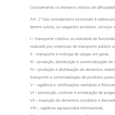
Considerando os inúmeros relatos de dificuldad
Art. 1º São considerados essenciais à cadeia pr
dentre outros, os seguintes produtos, serviços e
I – transporte coletivo ou individual de funcion
realizado por empresas de transporte público ou
II – transporte e entrega de cargas em geral;
III – produção, distribuição e comercialização de
IV – produção e distribuição de alimentos, beb
transporte e comercialização de produtos perecí
V – vigilância e certificações sanitárias e fitossan
VI – prevenção, controle e erradicação de prag
VII – inspeção de alimentos, produtos e derivad
VIII – vigilância agropecuária internacional;