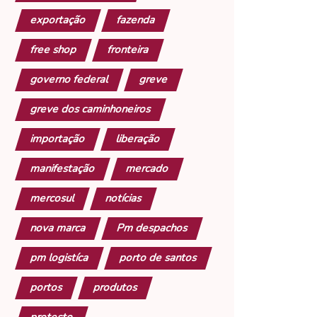
exportação
fazenda
free shop
fronteira
governo federal
greve
greve dos caminhoneiros
importação
liberação
manifestação
mercado
mercosul
notícias
nova marca
Pm despachos
pm logistíca
porto de santos
portos
produtos