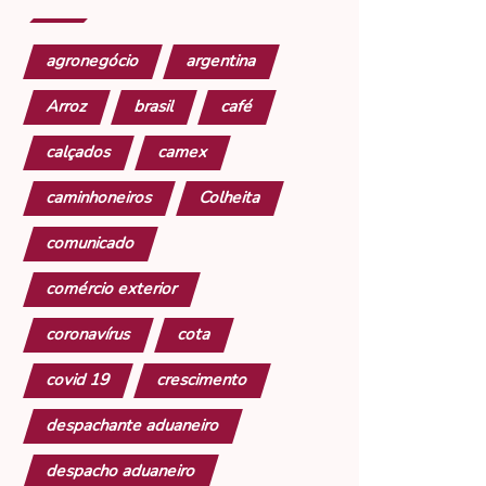
agronegócio
argentina
Arroz
brasil
café
calçados
camex
caminhoneiros
Colheita
comunicado
comércio exterior
coronavírus
cota
covid 19
crescimento
despachante aduaneiro
despacho aduaneiro