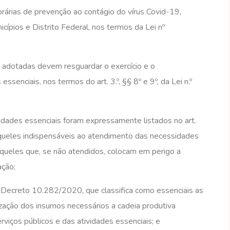
árias de prevenção ao contágio do vírus Covid-19,
ípios e Distrito Federal, nos termos da Lei nº
 adotadas devem resguardar o exercício e o
ssenciais, nos termos do art. 3.º, §§ 8º e 9º, da Lei n.º
vidades essenciais foram expressamente listados no art.
queles indispensáveis ao atendimento das necessidades
queles que, se não atendidos, colocam em perigo a
ação;
 do Decreto 10.282/2020, que classifica como essenciais as
lização dos insumos necessários a cadeia produtiva
rviços públicos e das atividades essenciais; e