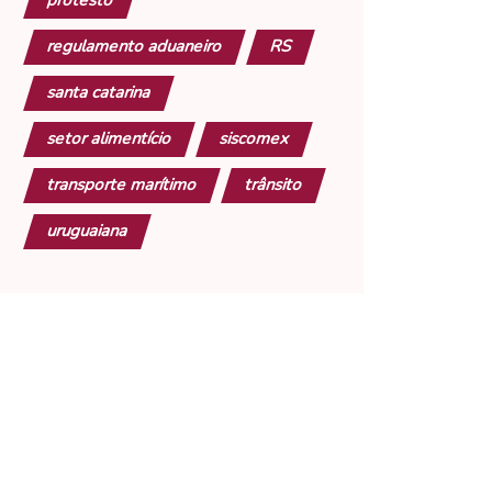
protesto
regulamento aduaneiro
RS
santa catarina
setor alimentício
siscomex
transporte marítimo
trânsito
uruguaiana