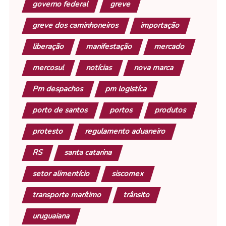
governo federal
greve
greve dos caminhoneiros
importação
liberação
manifestação
mercado
mercosul
notícias
nova marca
Pm despachos
pm logistíca
porto de santos
portos
produtos
protesto
regulamento aduaneiro
RS
santa catarina
setor alimentício
siscomex
transporte marítimo
trânsito
uruguaiana