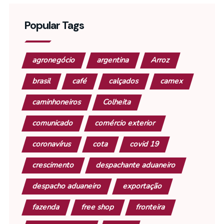
Popular Tags
agronegócio
argentina
Arroz
brasil
café
calçados
camex
caminhoneiros
Colheita
comunicado
comércio exterior
coronavírus
cota
covid 19
crescimento
despachante aduaneiro
despacho aduaneiro
exportação
fazenda
free shop
fronteira