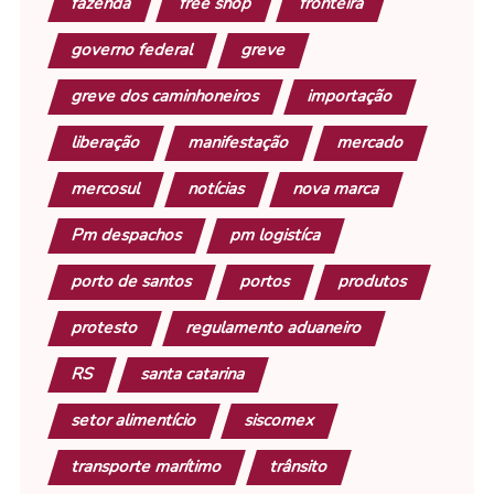
fazenda
free shop
fronteira
governo federal
greve
greve dos caminhoneiros
importação
liberação
manifestação
mercado
mercosul
notícias
nova marca
Pm despachos
pm logistíca
porto de santos
portos
produtos
protesto
regulamento aduaneiro
RS
santa catarina
setor alimentício
siscomex
transporte marítimo
trânsito