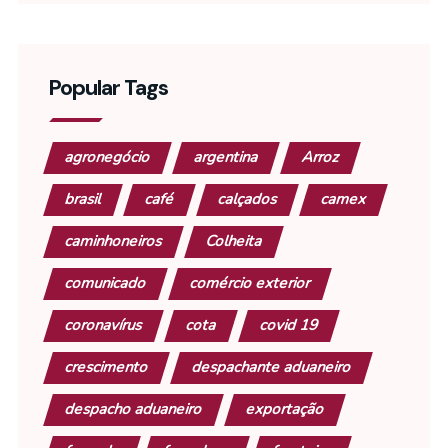
Popular Tags
agronegócio
argentina
Arroz
brasil
café
calçados
camex
caminhoneiros
Colheita
comunicado
comércio exterior
coronavírus
cota
covid 19
crescimento
despachante aduaneiro
despacho aduaneiro
exportação