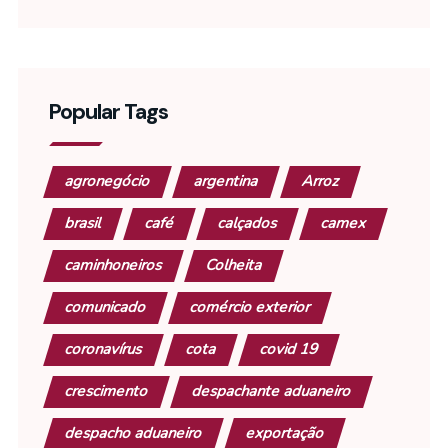
Popular Tags
agronegócio
argentina
Arroz
brasil
café
calçados
camex
caminhoneiros
Colheita
comunicado
comércio exterior
coronavírus
cota
covid 19
crescimento
despachante aduaneiro
despacho aduaneiro
exportação