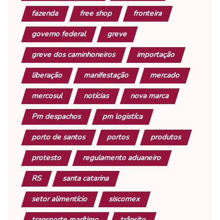
fazenda
free shop
fronteira
governo federal
greve
greve dos caminhoneiros
importação
liberação
manifestação
mercado
mercosul
notícias
nova marca
Pm despachos
pm logistíca
porto de santos
portos
produtos
protesto
regulamento aduaneiro
RS
santa catarina
setor alimentício
siscomex
transporte marítimo
trânsito