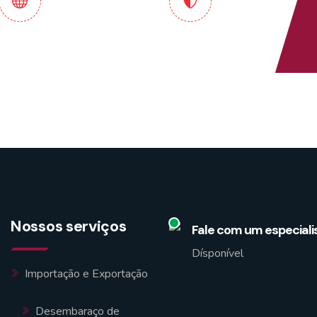
endimento
Pontualidade e
onalizado e
Compromisso
manizado
Garantidos
Nossos serviços
Fale com um especiali
Dísponível
Importação e Exportação
Desembaraço de