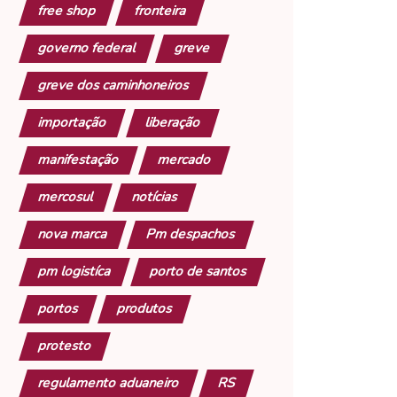
free shop
fronteira
governo federal
greve
greve dos caminhoneiros
importação
liberação
manifestação
mercado
mercosul
notícias
nova marca
Pm despachos
pm logistíca
porto de santos
portos
produtos
protesto
regulamento aduaneiro
RS