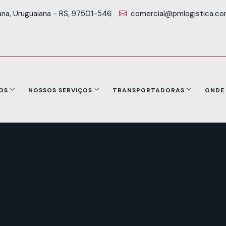
ana, Uruguaiana - RS, 97501-546
comercial@pmlogistica.co
OS
NOSSOS SERVIÇOS
TRANSPORTADORAS
ONDE