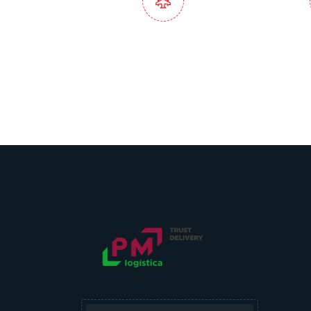
Serviços Completos de
At
Importação e
Pers
Exportação
Hu