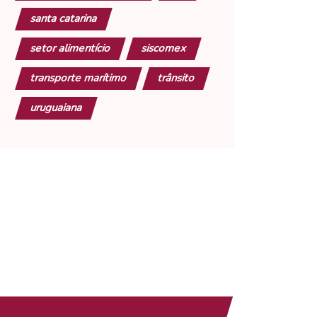
santa catarina
setor alimentício
siscomex
transporte marítimo
trânsito
uruguaiana