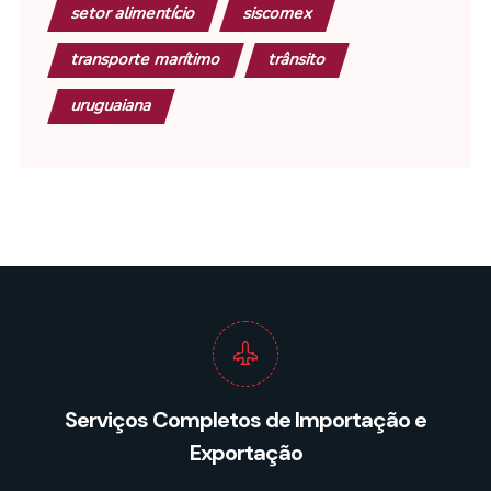
setor alimentício
siscomex
transporte marítimo
trânsito
uruguaiana
Serviços Completos de Importação e
Exportação