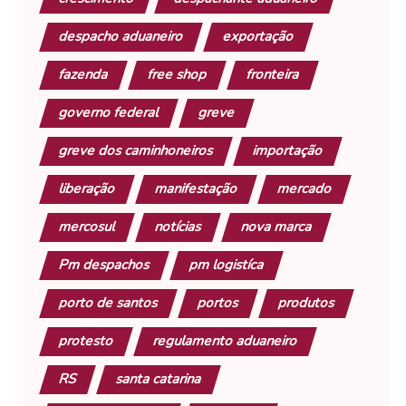
despacho aduaneiro
exportação
fazenda
free shop
fronteira
governo federal
greve
greve dos caminhoneiros
importação
liberação
manifestação
mercado
mercosul
notícias
nova marca
Pm despachos
pm logistíca
porto de santos
portos
produtos
protesto
regulamento aduaneiro
RS
santa catarina