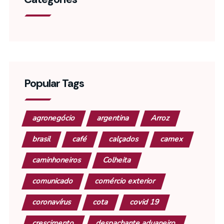
Popular Tags
agronegócio
argentina
Arroz
brasil
café
calçados
camex
caminhoneiros
Colheita
comunicado
comércio exterior
coronavírus
cota
covid 19
crescimento
despachante aduaneiro