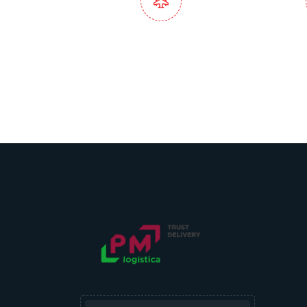
Serviços Completos de
At
Importação e
Pers
Exportação
Hu