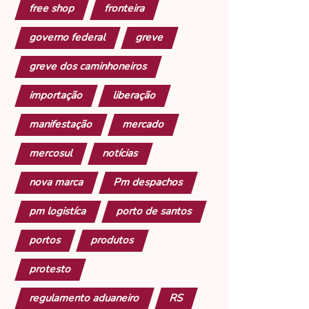
free shop
fronteira
governo federal
greve
greve dos caminhoneiros
importação
liberação
manifestação
mercado
mercosul
notícias
nova marca
Pm despachos
pm logistíca
porto de santos
portos
produtos
protesto
regulamento aduaneiro
RS