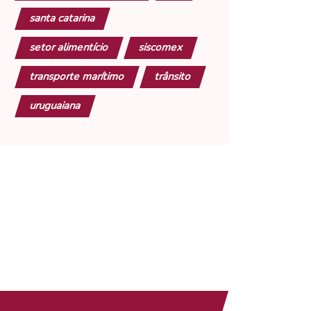
santa catarina
setor alimentício
siscomex
transporte marítimo
trânsito
uruguaiana