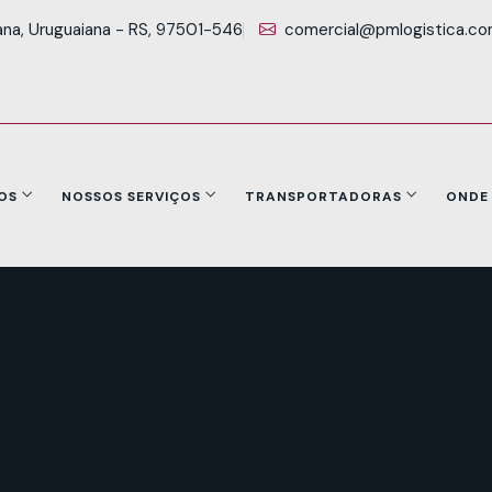
ana, Uruguaiana - RS, 97501-546
comercial@pmlogistica.co
OS
NOSSOS SERVIÇOS
TRANSPORTADORAS
ONDE