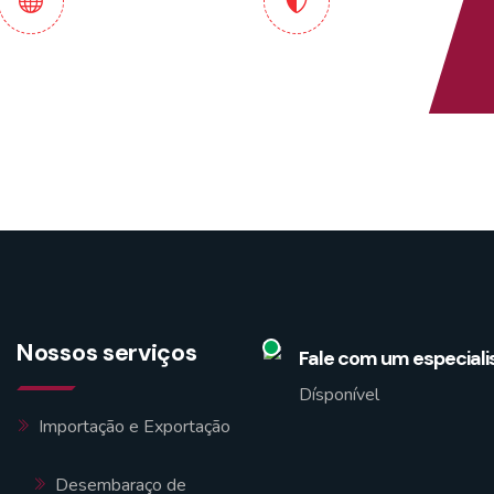
endimento
Pontualidade e
onalizado e
Compromisso
manizado
Garantidos
Nossos serviços
Fale com um especiali
Dísponível
Importação e Exportação
Desembaraço de