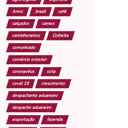
Arroz
brasil
café
calçados
camex
caminhoneiros
Colheita
comunicado
comércio exterior
coronavírus
cota
covid 19
crescimento
despachante aduaneiro
despacho aduaneiro
exportação
fazenda